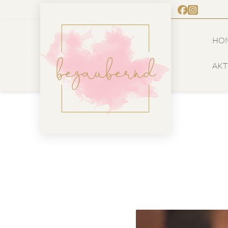
HO
AKT