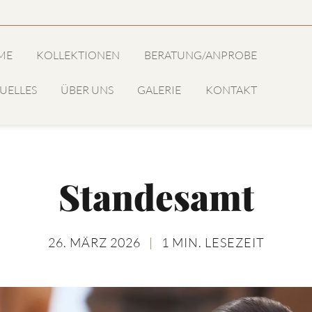
ME
KOLLEKTIONEN
BERATUNG/ANPROBE
UELLES
ÜBER UNS
GALERIE
KONTAKT
Standesamt
26. MÄRZ 2026
|
1 MIN. LESEZEIT