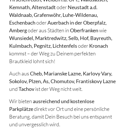
Kemnath, Altenstadt
oder
Neustadt a.d.
Waldnaab, Grafenwöhr, Luhe-Wildenau,
Eschenbach
oder
Auerbach in der Oberpfalz,
Amberg
oder aus Städten in
Oberfranken
wie
Wunsiedel, Marktredwitz, Selb, Hof, Bayreuth,
Kulmbach, Pegnitz, Lichtenfels
oder
Kronach
kommst – der Weg zu Deinem perfekten
Brautkleid lohnt sich!
Auch aus
Cheb, Marianske Lazne, Karlovy Vary,
Sokolov, Plzen, As, Chomutov, Frantiskovy Lazne
und
Tachov
ist der Weg nicht weit.
Wir bieten
ausreichend und kostenlose
Parkplätze
direkt vor Ort und eine persönliche
Beratung, damit Dein Besuch bei uns entspannt
und unvergesslich wird.