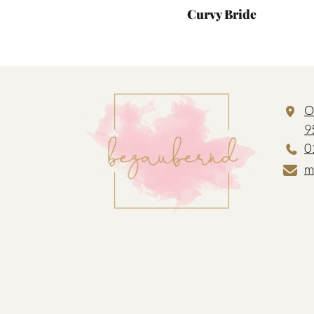
Curvy Bride
O
9
0
m