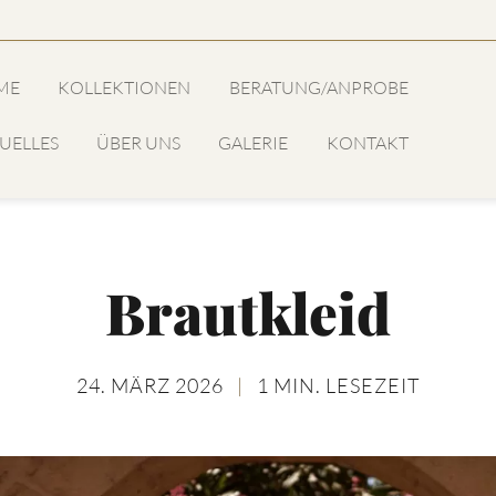
ME
KOLLEKTIONEN
BERATUNG/ANPROBE
UELLES
ÜBER UNS
GALERIE
KONTAKT
Brautkleid
24. MÄRZ 2026
|
1 MIN. LESEZEIT